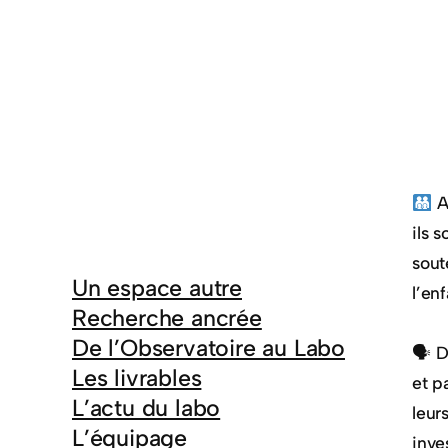
A
ils 
sout
Un espace autre
l’en
Recherche ancrée
De l’Observatoire au Labo
🗣 D
Les livrables
et p
L’actu du labo
leur
L’équipage
inve