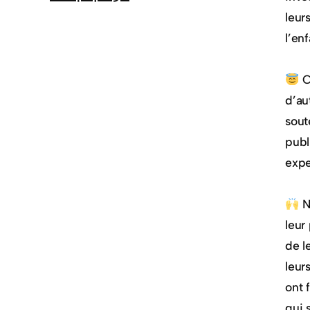
leur
l’en
C
d’au
sout
publ
expe
N
leur
de l
leur
ont 
qui 