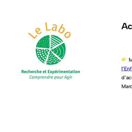
Ac
M
l’En
d’ac
Maro